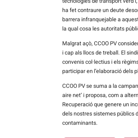
tecnologies de transport verd i,
ha fet contraure un deute deso
barrera infranquejable a aqueste
la qual cosa les autoritats púb
Malgrat açò, CCOO PV considera
i cap als llocs de treball. El 
convenis col·lectius i els règi
participar en l’elaboració dels
CCOO PV se suma a la campanya
aire net’ i proposa, com a alte
Recuperació que genere un incre
dels nostres sistemes públics d
contaminants.