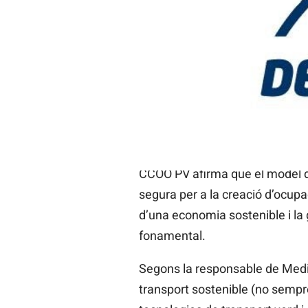
Admin
16/09/2013 22:00
RedactaVeu / País Valencià
CCOO PV afirma que el model de
segura per a la creació d’ocupa
d’una economia sostenible i la 
fonamental.
Segons la responsable de Medi 
transport sostenible (no sempr