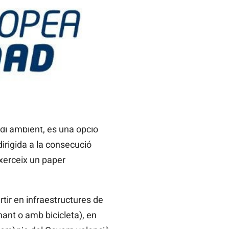
di ambient, és una opció
dirigida a la consecució
exerceix un paper
ir en infraestructures de
ant o amb bicicleta), en