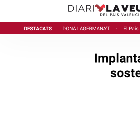
DESTACATS
DONA I AGERMANA'T
El País
·
Implanta
soste