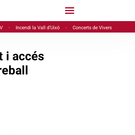
PV
Incendi la Vall d'Uixó
Concerts de Vivers
·
·
t i accés
reball