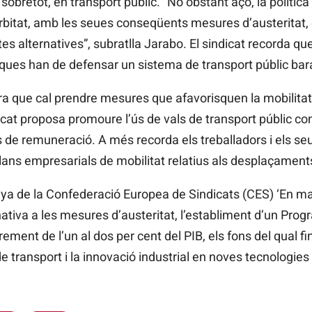
 sobretot, en transport públic. “No obstant açò, la polític
rbitat, amb les seues conseqüents mesures d’austeritat,
s alternatives”, subratlla Jarabo. El sindicat recorda que 
liques han de defensar un sistema de transport públic bara
 que cal prendre mesures que afavorisquen la mobilitat 
sindicat proposa promoure l’ús de vals de transport públic
ms de remuneració. A més recorda els treballadors i els s
 plans empresarials de mobilitat relatius als desplaçament
 de la Confederació Europea de Sindicats (CES) ‘En ma
rnativa a les mesures d’austeritat, l’establiment d’un Pr
ment de l’un al dos per cent del PIB, els fons del qual f
e transport i la innovació industrial en noves tecnologies