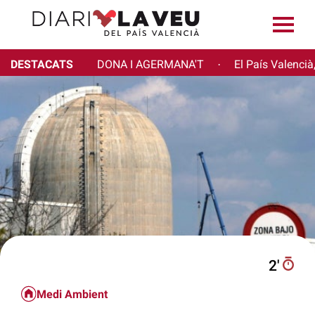
DESTACATS
DONA I AGERMANA'T
El País Valencià
·
2′
Medi Ambient