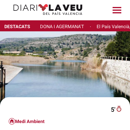
DESTACATS
DONA I AGERMANA'T
El País Valencià
·
5′
Medi Ambient