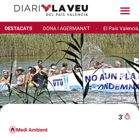
DESTACATS
DONA I AGERMANA'T
El País Valencià
·
3′
Medi Ambient