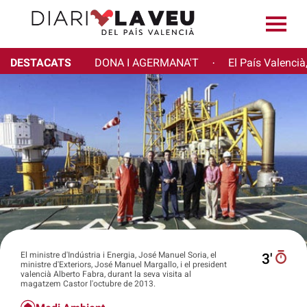
DESTACATS
DONA I AGERMANA'T
El País Valencià
·
El ministre d'Indústria i Energia, José Manuel Soria, el
3′
ministre d'Exteriors, José Manuel Margallo, i el president
valencià Alberto Fabra, durant la seva visita al
magatzem Castor l'octubre de 2013.