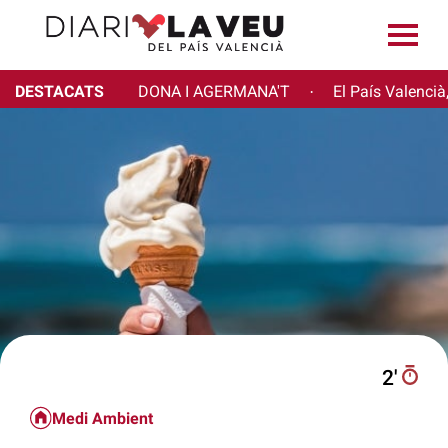
DESTACATS
DONA I AGERMANA'T
El País Valencià
·
2′
Medi Ambient