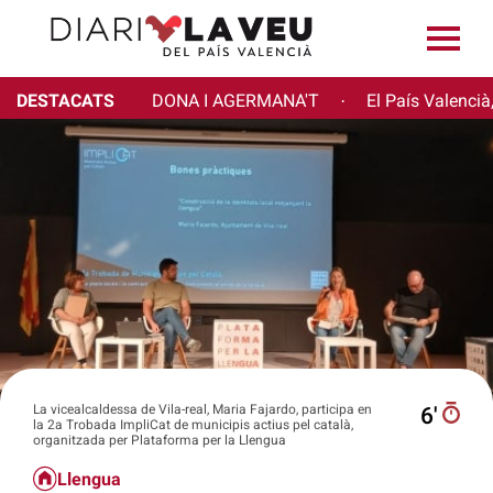
DESTACATS
DONA I AGERMANA'T
El País Valencià
·
La vicealcaldessa de Vila-real, Maria Fajardo, participa en
6′
la 2a Trobada ImpliCat de municipis actius pel català,
organitzada per Plataforma per la Llengua
Llengua