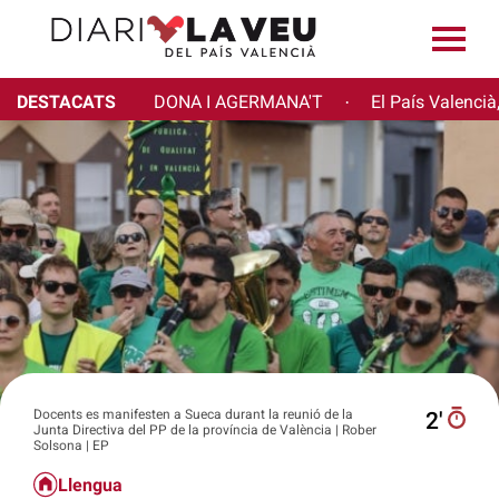
DESTACATS
DONA I AGERMANA'T
El País Valencià
·
Docents es manifesten a Sueca durant la reunió de la
2′
Junta Directiva del PP de la província de València | Rober
Solsona | EP
Llengua