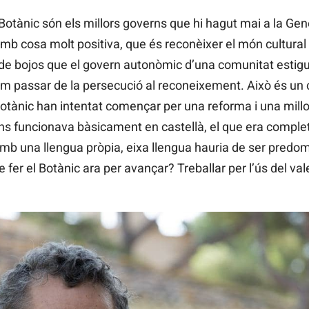
Botànic són els millors governs que hi hagut mai a la Gene
b cosa molt positiva, que és reconèixer el món cultural 
a de bojos que el govern autonòmic d’una comunitat estig
vam passar de la persecució al reconeixement. Això és un c
Botànic han intentat començar per una reforma i una millo
ans funcionava bàsicament en castellà, el que era complet
b una llengua pròpia, eixa llengua hauria de ser predomi
 fer el Botànic ara per avançar? Treballar per l’ús del val