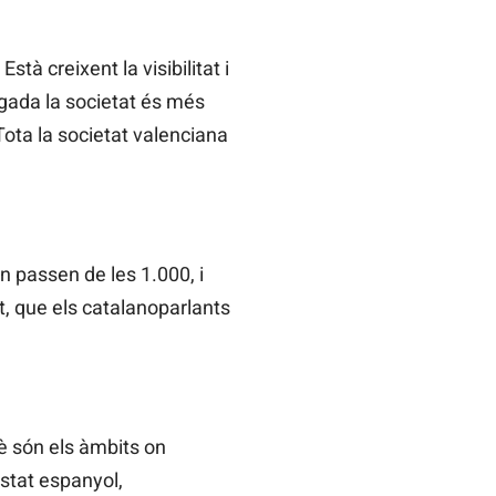
tà creixent la visibilitat i
gada la societat és més
Tota la societat valenciana
en passen de les 1.000, i
t, que els catalanoparlants
è són els àmbits on
estat espanyol,