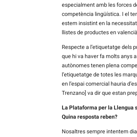
especialment amb les forces de 
competència lingüística. I el te
estem insistint en la necessita
llistes de productes en valenci
Respecte a l’etiquetatge dels pr
que hi va haver fa molts anys 
autònomes tenen plena competè
l’etiquetatge de totes les marq
en l’espai comercial hauria d’es
Trenzano] va dir que estan pre
La Plataforma per la Llengua 
Quina resposta reben?
Nosaltres sempre intentem dial