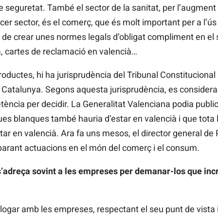
seguretat. També el sector de la sanitat, per l’augment d
rcer sector, és el comerç, que és molt important per a l’ús
t de crear unes normes legals d’obligat compliment en el s
à, cartes de reclamació en valencià…
oductes, hi ha jurisprudència del Tribunal Constitucional 
a Catalunya. Segons aquesta jurisprudència, es consider
ncia per decidir. La Generalitat Valenciana podia publi
ues blanques també hauria d’estar en valencià i que tota la
tar en valencià. Ara fa uns mesos, el director general de 
parant actuacions en el món del comerç i el consum.
s’adreça sovint a les empreses per demanar-los que incr
ogar amb les empreses, respectant el seu punt de vista i