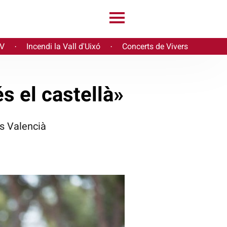
PV
Incendi la Vall d'Uixó
Concerts de Vivers
·
·
s el castellà»
ís Valencià