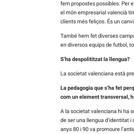
fem propostes possibles. Per e
el món empresarial valencià ting
clients més feliços. És un canv
També hem fet diverses campany
en diversos equips de futbol, to
S’ha despolititzat la llengua?
La societat valenciana està pr
La pedagogia que s’ha fet perq
com un element transversal, ha
A la societat valenciana hi ha
de ser una llengua d’identitat i
anys 80 i 90 va promoure l’anti