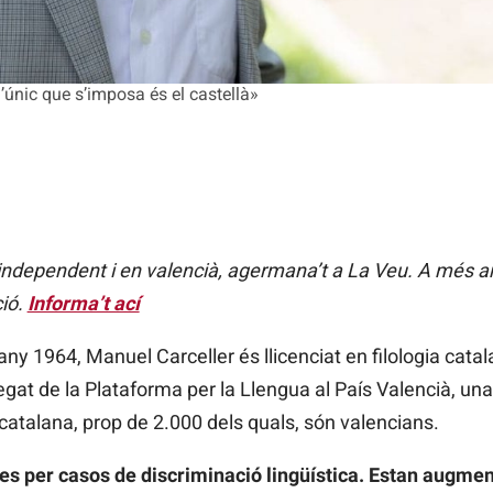
l’únic que s’imposa és el castellà»
 independent i en valencià, agermana’t a La Veu. A més a
ció.
Informa’t ací
any 1964, Manuel Carceller és llicenciat en filologia catal
egat de la Plataforma per la Llengua al País Valencià, un
a catalana, prop de 2.000 dels quals, són valencians.
 per casos de discriminació lingüística. Estan augment