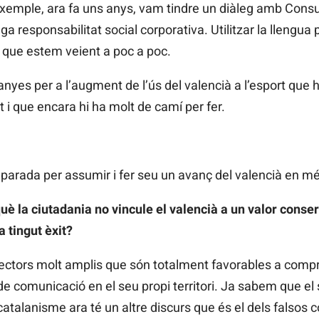
xemple, ara fa uns anys, vam tindre un diàleg amb Consum
a responsabilitat social corporativa. Utilitzar la llengua p
i que estem veient a poc a poc.
es per a l’augment de l’ús del valencià a l’esport que ha
t i que encara hi ha molt de camí per fer.
eparada per assumir i fer seu un avanç del valencià en mé
uè la ciutadania no vincule el valencià a un valor conser
 tingut èxit?
 sectors molt amplis que són totalment favorables a comp
 de comunicació en el seu propi territori. Ja sabem que el
catalanisme ara té un altre discurs que és el dels falsos 