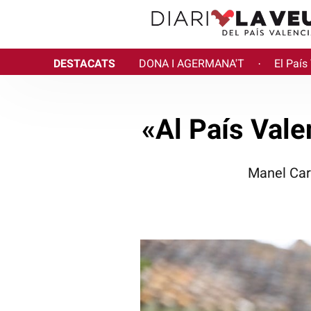
DESTACATS
DONA I AGERMANA'T
El País
·
«Al País Vale
Manel Carc