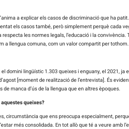
anima a explicar els casos de discriminació que ha patit. Es
entat els casos també, però simplement perquè cada ve
 respecta les normes legals, l’educació i la convivència. 
com a llengua comuna, com un valor compartit per tothom.
 el domini lingüístic 1.303 queixes i enguany, el 2021, ja 
agost [moment de realització de l’entrevista]. És eviden
 de manca d’ús de la llengua que en altres èpoques.
n aquestes queixes?
es, circumstància que ens preocupa especialment, perqu
a d’estar més consolidada. En tot allò que té a veure amb l’