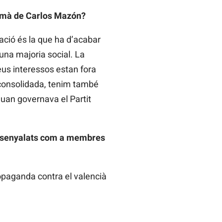
a mà de Carlos Mazón?
ació és la que ha d’acabar
 una majoria social. La
eus interessos estan fora
 consolidada, tenim també
quan governava el Partit
 assenyalats com a membres
opaganda contra el valencià