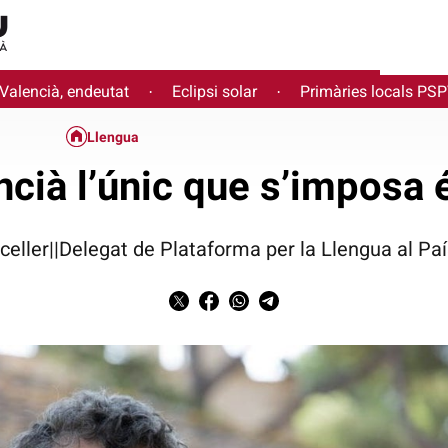
 Valencià, endeutat
Eclipsi solar
Primàries locals PS
·
·
Llengua
ncià l’únic que s’imposa é
eller||Delegat de Plataforma per la Llengua al Pa