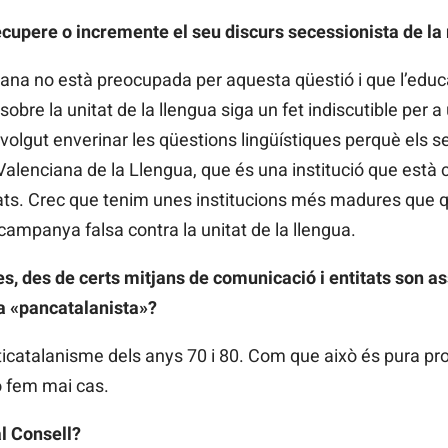
ecupere o incremente el seu discurs secessionista de l
ana no està preocupada per aquesta qüestió i que l’educ
obre la unitat de la llengua siga un fet indiscutible per a
olgut enverinar les qüestions lingüístiques perquè els s
Valenciana de la Llengua, que és una institució que està
itats. Crec que tenim unes institucions més madures que 
campanya falsa contra la unitat de la llengua.
es, des de certs mitjans de comunicació i entitats son
ca «pancatalanista»?
nticatalanisme dels anys 70 i 80. Com que això és pura pr
o fem mai cas.
al Consell?