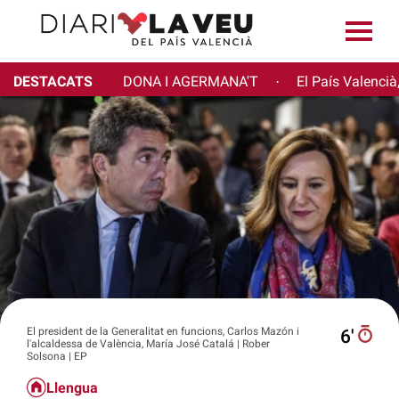
DESTACATS
DONA I AGERMANA'T
El País Valencià
·
El president de la Generalitat en funcions, Carlos Mazón i
6′
l'alcaldessa de València, María José Catalá | Rober
Solsona | EP
Llengua