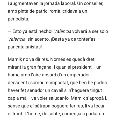
i augmentaven la jornada laboral. Un conseller,
amb pinta de patrici romà, cridava a un
periodista:
—¡Esto ya está hecho!
València
volverá a ser solo
Valencia
, sin acento. ¡Basta ya de tonterías
pancatalanistas!
Mamik no va dir res. Només es quedà dret,
mirant la gran façana. I quan el president —un
home amb l’aire absurd d’un emperador
decadent i somriure impostat, que ben bé podria
haver fet senador un cavall si n’haguera tingut
cap a mà— va voler saludar-lo, Mamik s’apropà i,
sense que el sàtrapa poguera fer res, li va tocar
el front. L’home, de sobte, començà a parlar en