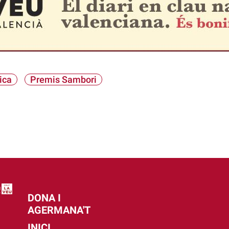
ica
Premis Sambori
DONA I
AGERMANA'T
INICI