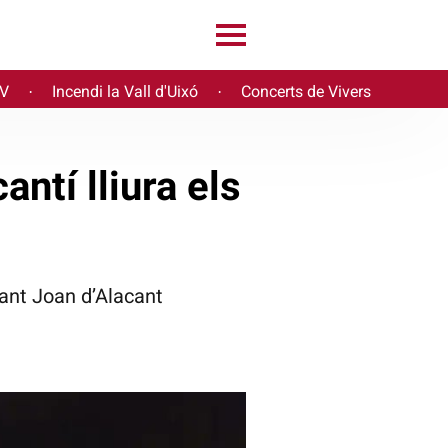
PV
Incendi la Vall d'Uixó
Concerts de Vivers
·
·
ntí lliura els
Sant Joan d’Alacant