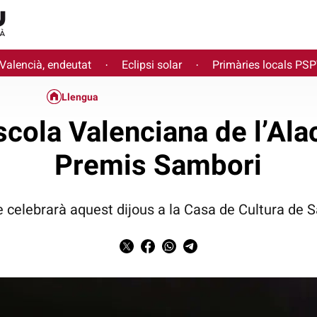
 Valencià, endeutat
Eclipsi solar
Primàries locals PS
·
·
Llengua
scola Valenciana de l’Alaca
Premis Sambori
e celebrarà aquest dijous a la Casa de Cultura de 