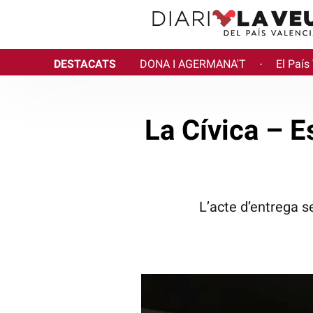
DESTACATS
DONA I AGERMANA'T
El País
·
La Cívica – E
L’acte d’entrega s