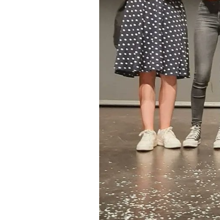
La Cívica – Escola Valenciana de l’
DLV
Sant Joan d'Alacant
03/05/2023 04:00
La Cívica – Escola Valenciana 
Sambori, el reconeixement escola
L’acte de lliurament dels guardo
Sant Joan d’Alacant, ubicat al c