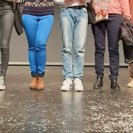
Alacantí lliura els Premis Sambori
de l’Alacantí, amb la Fundació Sambori, celebra un any m
r al talent literari en valencià.
ns tindrà lloc aquest dijous 4 de maig a partir de les 18.
arrer de la Mar.