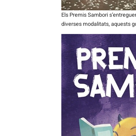
Durant l’acte hi haurà també l’a
Els Premis Sambori s’entreguen 
diverses modalitats, aquests gu