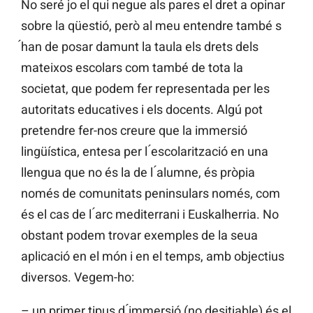
No seré jo el qui negue als pares el dret a opinar
sobre la qüestió, però al meu entendre també s
́han de posar damunt la taula els drets dels
mateixos escolars com també de tota la
societat, que podem fer representada per les
autoritats educatives i els docents. Algú pot
pretendre fer-nos creure que la immersió
lingüística, entesa per l ́escolarització en una
llengua que no és la de l ́alumne, és pròpia
només de comunitats peninsulars només, com
és el cas de l ́arc mediterrani i Euskalherria. No
obstant podem trovar exemples de la seua
aplicació en el món i en el temps, amb objectius
diversos. Vegem-ho:
– un primer tipus d ́immersió (no desitjable) és el