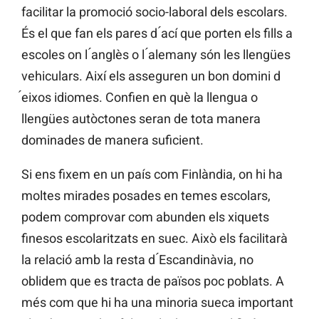
facilitar la promoció socio-laboral dels escolars.
És el que fan els pares d ́ací que porten els fills a
escoles on l ́anglès o l ́alemany són les llengües
vehiculars. Així els asseguren un bon domini d
́eixos idiomes. Confien en què la llengua o
llengües autòctones seran de tota manera
dominades de manera suficient.
Si ens fixem en un país com Finlàndia, on hi ha
moltes mirades posades en temes escolars,
podem comprovar com abunden els xiquets
finesos escolaritzats en suec. Això els facilitarà
la relació amb la resta d ́Escandinàvia, no
oblidem que es tracta de països poc poblats. A
més com que hi ha una minoria sueca important