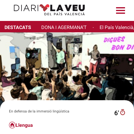
DESTACATS
DONA I AGERMANA'T
El País Valencià
·
En defensa de la immersió lingüística
6′
Llengua