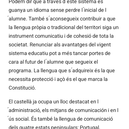
Podem dir que a través d ́este sistema es
guanya un idioma sense perdre l ́inicial de l
́alumne. També s ́aconsegueix contribuir a que
la llengua pròpia o tradicional del territori siga un
instrument comunicatiu i de cohesió de tota la
societat. Renunciar als avantatges del vigent
sistema educatiu pot a més tancar portes de
cara al futur de l ́alumne que segueix el
programa. La llengua que s ́adquireix és la que
necessita protecció i açò és el que marca la
Constitució.
El castellà ja ocupa un lloc destacat en l
́administració, els mitjans de comunicación i en l
́ús social. És també la llengua de comunicació
dels quatre estats peninsulars: Portugal,