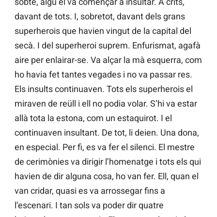
sobte, algú el va començar a insultar. A crits,
davant de tots. I, sobretot, davant dels grans
superherois que havien vingut de la capital del
secà. I del superheroi suprem. Enfurismat, agafà
aire per enlairar-se. Va alçar la mà esquerra, com
ho havia fet tantes vegades i no va passar res.
Els insults continuaven. Tots els superherois el
miraven de reüll i ell no podia volar. S’hi va estar
allà tota la estona, com un estaquirot. I el
continuaven insultant. De tot, li deien. Una dona,
en especial. Per fi, es va fer el silenci. El mestre
de cerimònies va dirigir l’homenatge i tots els qui
havien de dir alguna cosa, ho van fer. Ell, quan el
van cridar, quasi es va arrossegar fins a
l’escenari. I tan sols va poder dir quatre