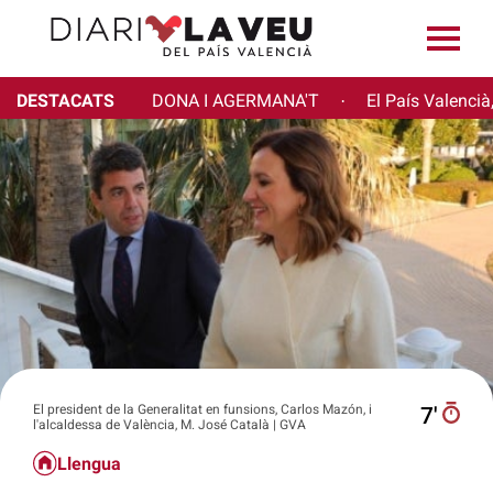
DESTACATS
DONA I AGERMANA'T
El País Valencià
·
El president de la Generalitat en funsions, Carlos Mazón, i
7′
l'alcaldessa de València, M. José Català | GVA
Llengua