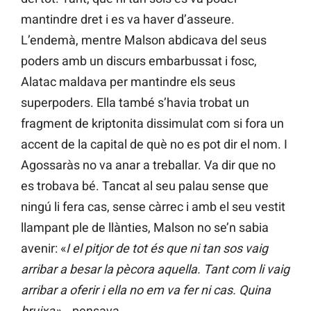
mantindre dret i es va haver d’asseure.
L’endemà, mentre Malson abdicava del seus
poders amb un discurs embarbussat i fosc,
Alatac maldava per mantindre els seus
superpoders. Ella també s’havia trobat un
fragment de kriptonita dissimulat com si fora un
accent de la capital de què no es pot dir el nom. I
Agossaràs no va anar a treballar. Va dir que no
es trobava bé. Tancat al seu palau sense que
ningú li fera cas, sense càrrec i amb el seu vestit
llampant ple de llànties, Malson no se’n sabia
avenir: «
I el pitjor de tot és que ni tan sos vaig
arribar a besar la pècora aquella. Tant com li vaig
arribar a oferir i ella no em va fer ni cas. Quina
bruixa»
─pensava.