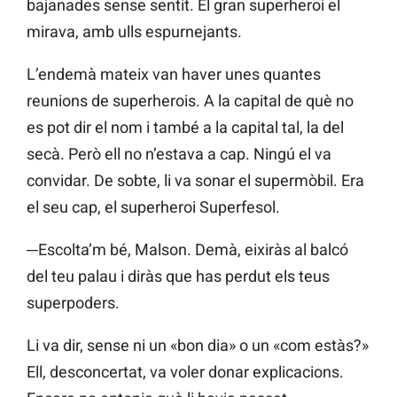
bajanades sense sentit. El gran superheroi el
mirava, amb ulls espurnejants.
L’endemà mateix van haver unes quantes
reunions de superherois. A la capital de què no
es pot dir el nom i també a la capital tal, la del
secà. Però ell no n’estava a cap. Ningú el va
convidar. De sobte, li va sonar el supermòbil. Era
el seu cap, el superheroi Superfesol.
─Escolta’m bé, Malson. Demà, eixiràs al balcó
del teu palau i diràs que has perdut els teus
superpoders.
Li va dir, sense ni un «bon dia» o un «com estàs?»
Ell, desconcertat, va voler donar explicacions.