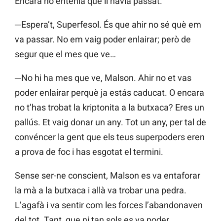
Encara no entenia què li havia passat.
─Espera’t, Superfesol. És que ahir no sé què em
va passar. No em vaig poder enlairar; però de
segur que el mes que ve…
─No hi ha mes que ve, Malson. Ahir no et vas
poder enlairar perquè ja estás caducat. O encara
no t’has trobat la kriptonita a la butxaca? Eres un
pallús. Et vaig donar un any. Tot un any, per tal de
convéncer la gent que els teus superpoders eren
a prova de foc i has esgotat el termini.
Sense ser-ne conscient, Malson es va entaforar
la mà a la butxaca i allà va trobar una pedra.
L’agafà i va sentir com les forces l’abandonaven
del tot. Tant, que ni tan sols es va poder