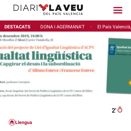
DESTACATS
DONA I AGERMANA'T
El País Valencià
·
2′
Llengua