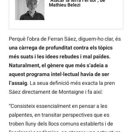
“Atacar la terra i el sol”, de
Mathieu Belezi
Perquè l’obra de Ferran Sáez, diguem-ho clar, és
una càrrega de profunditat contra els tòpics
més suats i les idees rebudes i mal païdes.
Naturalment, el gènere que més s’adeia a
aquest programa intel·lectual havia de ser
l’assaig
. La seua definició més exacta la pren
Sáez directament de Montaigne i fa així:
“Consisteix essencialment en pensar a les
palpentes, en transitar perspectives que es
troben lluny dels llocs comuns establerts i de