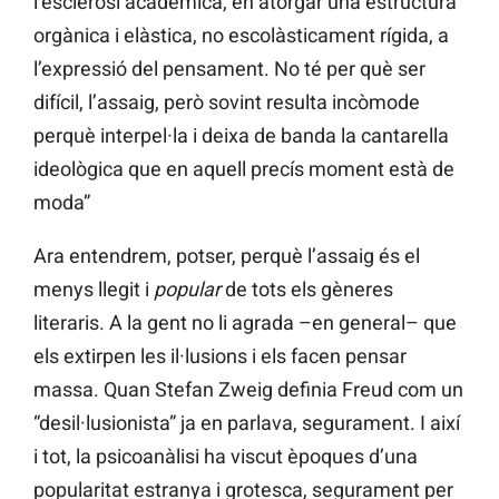
l’esclerosi acadèmica, en atorgar una estructura
orgànica i elàstica, no escolàsticament rígida, a
l’expressió del pensament. No té per què ser
difícil, l’assaig, però sovint resulta incòmode
perquè interpel·la i deixa de banda la cantarella
ideològica que en aquell precís moment està de
moda”
Ara entendrem, potser, perquè l’assaig és el
menys llegit i
popular
de tots els gèneres
literaris. A la gent no li agrada –en general– que
els extirpen les il·lusions i els facen pensar
massa. Quan Stefan Zweig definia Freud com un
“desil·lusionista” ja en parlava, segurament. I així
i tot, la psicoanàlisi ha viscut èpoques d’una
popularitat estranya i grotesca, segurament per