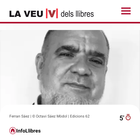
Ferran Sáez | © Octavi Sáez Mòdol | Edicions 62
5′
InfoLlibres