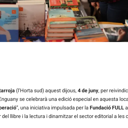
tarroja
(l’Horta sud) aquest dijous,
4 de juny
, per reivindi
 Enguany se celebrarà una edició especial en aquesta local
uperació
”, una iniciativa impulsada per la
Fundació FULL
a
 del llibre i la lectura i dinamitzar el sector editorial a l