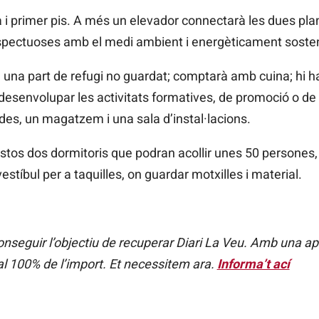
i primer pis. A més un elevador connectarà les dues plan
spectuoses amb el medi ambient i energèticament sosten
 una part de refugi no guardat; comptarà amb cuina; hi ha
esenvolupar les activitats formatives, de promoció o de 
des, un magatzem i una sala d’instal·lacions.
vistos dos dormitoris que podran acollir unes 50 persones
vestíbul per a taquilles, on guardar motxilles i material.
seguir l’objectiu de recuperar Diari La Veu. Amb una a
al 100% de l’import. Et necessitem ara.
Informa’t ací