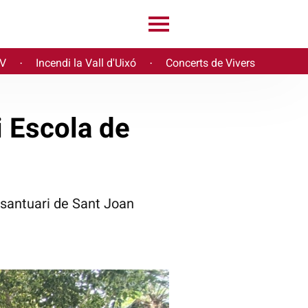
PV
Incendi la Vall d'Uixó
Concerts de Vivers
·
·
i Escola de
l santuari de Sant Joan