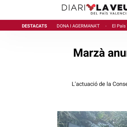
DESTACATS
DONA I AGERMANA'T
El País
·
Marzà anun
L'actuació de la Conse