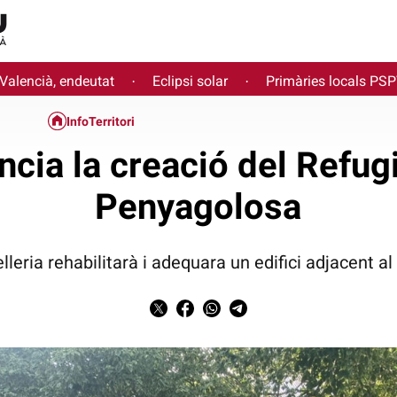
 Valencià, endeutat
Eclipsi solar
Primàries locals PS
·
·
InfoTerritori
cia la creació del Refug
Penyagolosa
lleria rehabilitarà i adequara un edifici adjacent a