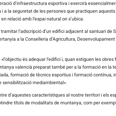
eració d’infraestructura esportiva i exercirà essencialmen
i a la seguretat de les persones que practiquen aquests 
n relació amb l’espai natural on s’ubica.
ramitar l’adscripció d’un edifici adjacent al santuari de 
rtanyia a la Conselleria d’Agricultura, Desenvolupament
«l’objectiu és adequar l’edifici i, quan estiguen les obres 
ntanya valencià preparat també per a la formació en la te
da, formació de tècnics esportius i formació contínua, in
de sensibilització mediambiental».
re d’aquestes característiques al nostre territori i els es
 obtindre títols de modalitats de muntanya, com per exem