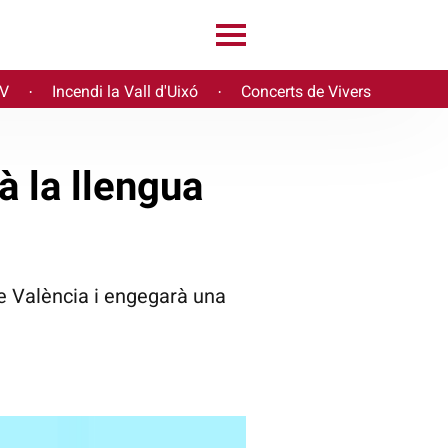
PV
Incendi la Vall d'Uixó
Concerts de Vivers
·
·
à la llengua
e València i engegarà una