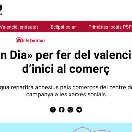
 Valencià, endeutat
Eclipsi solar
Primàries locals PS
·
·
InfoTerritori
 Dia» per fer del valenci
d’inici al comerç
ngua repartirà adhesius pels comerços del centre d
campanya a les xarxes socials