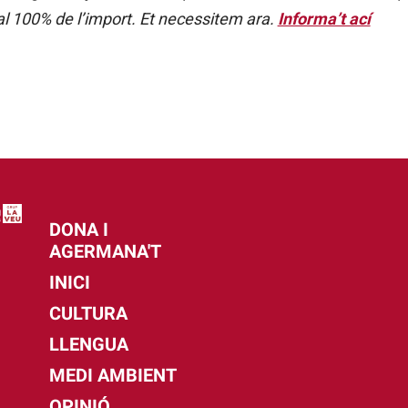
al 100% de l’import. Et necessitem ara.
Informa’t ací
DONA I
AGERMANA'T
INICI
CULTURA
LLENGUA
MEDI AMBIENT
OPINIÓ