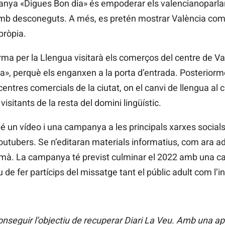
mpanya «Digues Bon dia» és empoderar els valencianopar
amb desconeguts. A més, es pretén mostrar València com
pròpia.
rma per la Llengua visitarà els comerços del centre de Va
», perquè els enganxen a la porta d’entrada. Posteriorm
centres comercials de la ciutat, on el canvi de llengua al c
isitants de la resta del domini lingüístic.
é un vídeo i una campanya a les principals xarxes social
youtubers. Se n’editaran materials informatius, com ara ad
de mà. La campanya té previst culminar el 2022 amb una ca
de fer partícips del missatge tant el públic adult com l’inf
seguir l’objectiu de recuperar Diari La Veu. Amb una a