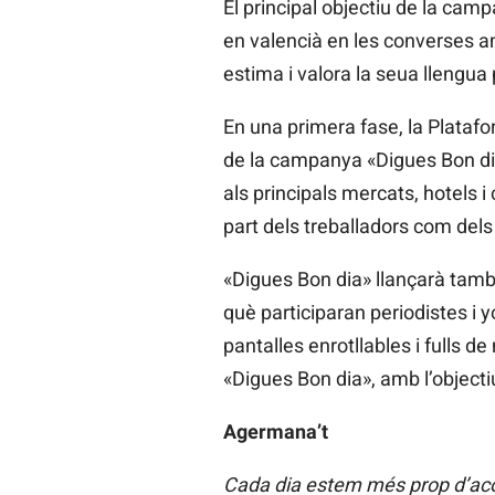
El principal objectiu de la ca
en valencià en les converses 
estima i valora la seua llengua 
En una primera fase, la Platafo
de la campanya «Digues Bon dia
als principals mercats, hotels i 
part dels treballadors com dels v
«Digues Bon dia» llançarà tamb
què participaran periodistes i 
pantalles enrotllables i fulls 
«Digues Bon dia», amb l’objectiu 
Agermana’t
Cada dia estem més prop d’acon