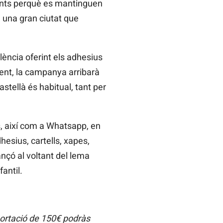
lants perquè es mantinguen
 una gran ciutat que
lència oferint els adhesius
ent, la campanya arribarà
astellà és habitual, tant per
s, així com a Whatsapp, en
hesius, cartells, xapes,
nçó al voltant del lema
antil.
portació de 150€ podràs