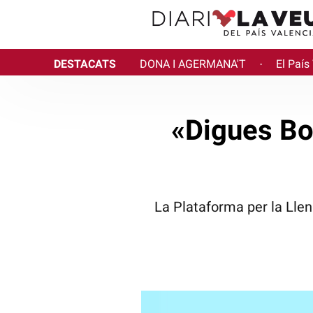
DESTACATS
DONA I AGERMANA'T
El País
·
«Digues Bon
La Plataforma per la Lle