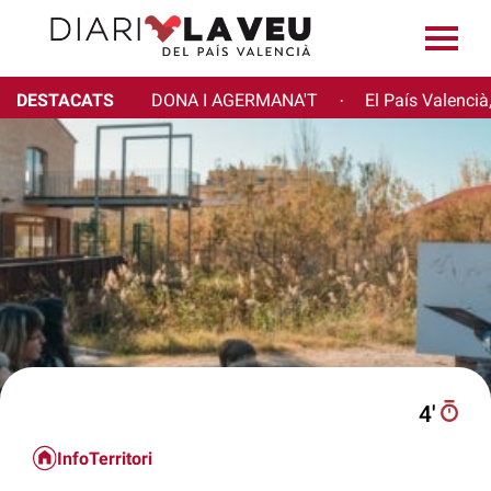
DESTACATS
DONA I AGERMANA'T
El País Valencià
·
4′
InfoTerritori