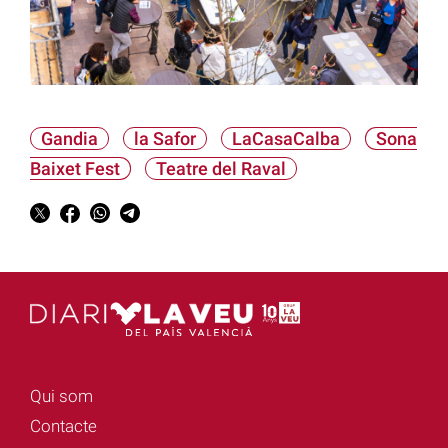
Gandia
la Safor
LaCasaCalba
Sona
Baixet Fest
Teatre del Raval
Qui som
Contacte