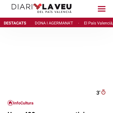
DESTACATS
DONA I AGERMANA'T
El País Valencià
·
3′
InfoCultura