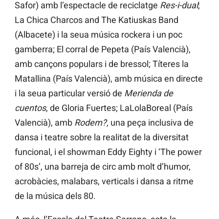
Safor) amb l’espectacle de reciclatge
Res-i-dual
;
La Chica Charcos and The Katiuskas Band
(Albacete) i la seua música rockera i un poc
gamberra; El corral de Pepeta (País Valencià),
amb cançons populars i de bressol; Títeres la
Matallina (País Valencià), amb música en directe
i la seua particular versió de
Merienda de
cuentos
, de Gloria Fuertes; LaLolaBoreal (País
Valencià), amb
Rodem?
, una peça inclusiva de
dansa i teatre sobre la realitat de la diversitat
funcional, i el showman Eddy Eighty i ‘The power
of 80s’, una barreja de circ amb molt d’humor,
acrobàcies, malabars, verticals i dansa a ritme
de la música dels 80.