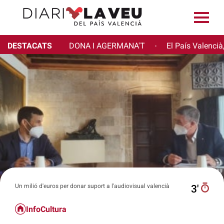
DESTACATS
DONA I AGERMANA'T
El País Valencià
·
Un milió d'euros per donar suport a l'audiovisual valencià
3′
InfoCultura