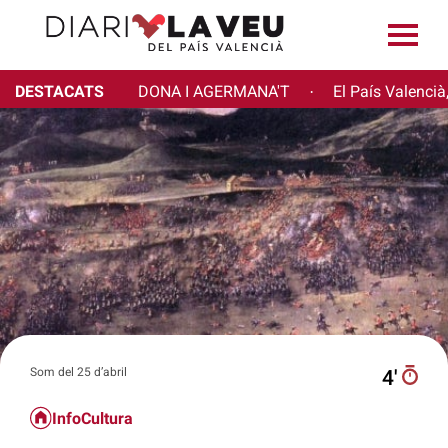
DESTACATS
DONA I AGERMANA'T
El País Valencià
·
Som del 25 d’abril
4′
InfoCultura