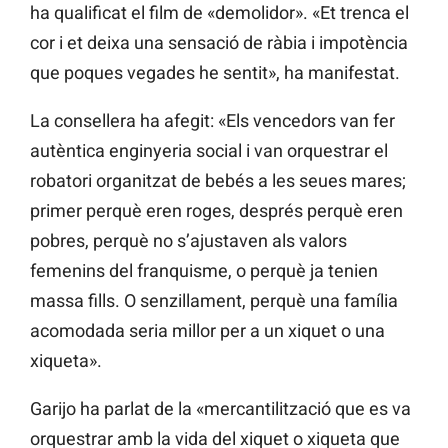
ha qualificat el film de «demolidor». «Et trenca el
cor i et deixa una sensació de ràbia i impotència
que poques vegades he sentit», ha manifestat.
La consellera ha afegit: «Els vencedors van fer
autèntica enginyeria social i van orquestrar el
robatori organitzat de bebés a les seues mares;
primer perquè eren roges, després perquè eren
pobres, perquè no s’ajustaven als valors
femenins del franquisme, o perquè ja tenien
massa fills. O senzillament, perquè una família
acomodada seria millor per a un xiquet o una
xiqueta».
Garijo ha parlat de la «mercantilització que es va
orquestrar amb la vida del xiquet o xiqueta que