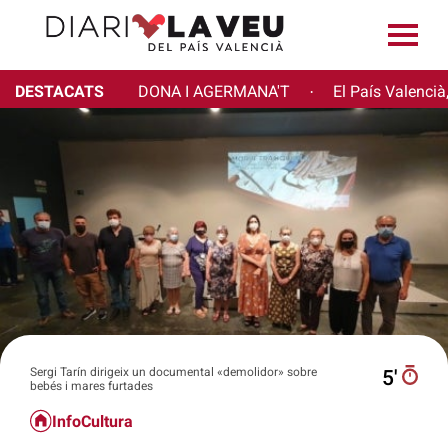
DESTACATS
DONA I AGERMANA'T
El País Valencià
·
Sergi Tarín dirigeix un documental «demolidor» sobre
5′
bebés i mares furtades
InfoCultura