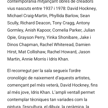
contemporània mitjançant obres de creadors
vius nascuts entre 1937 i 1978: David Hockney,
Michael Craig-Martin, Phyllida Barlow, Sean
Scully, Richard Deacon, Tony Cragg, Antony
Gormley, Anish Kapoor, Cornelia Parker, Julian
Opie, Grayson Perry, Yinka Shonibare, Jake i
Dinos Chapman, Rachel Whiteread, Damien
Hirst, Mat Collishaw, Rachel Howard, Jason
Martin, Annie Morris i Idris Khan.
El recorregut per la sala segueix l’ordre
cronològic de naixement d’aquests artistes,
començant pel més veterà, David Hockney, fins
al més jove, Idris Khan. L’ampli ventall permet
contemplar tècniques tan variades com la
pintura, l’escultura, el dibuix, la ceràmica, la