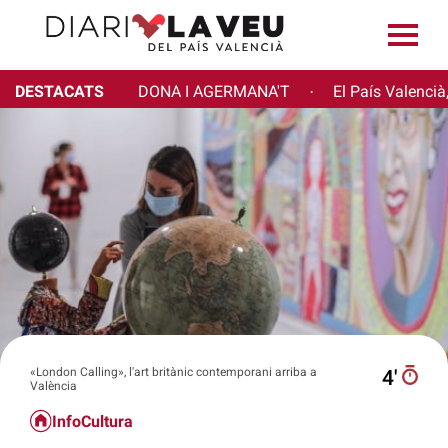
DESTACATS
DONA I AGERMANA'T
El País Valencià
·
«London Calling», l'art britànic contemporani arriba a
4′
València
InfoCultura