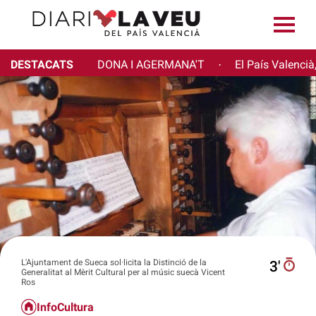
DESTACATS
DONA I AGERMANA'T
El País Valencià
·
L'Ajuntament de Sueca sol·licita la Distinció de la
3′
Generalitat al Mèrit Cultural per al músic suecà Vicent
Ros
InfoCultura