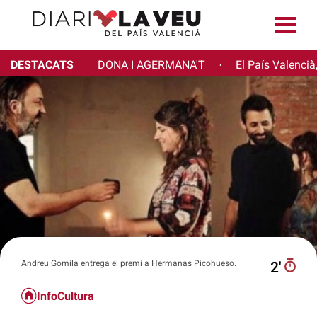
DESTACATS
DONA I AGERMANA'T
El País Valencià
·
Andreu Gomila entrega el premi a Hermanas Picohueso.
2′
InfoCultura