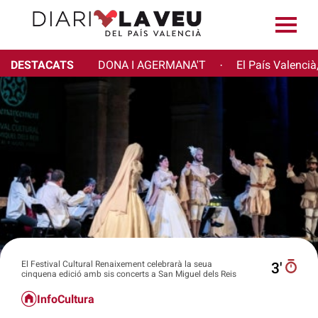
DESTACATS
DONA I AGERMANA'T
El País Valencià
·
El Festival Cultural Renaixement celebrarà la seua
3′
cinquena edició amb sis concerts a San Miguel dels Reis
InfoCultura