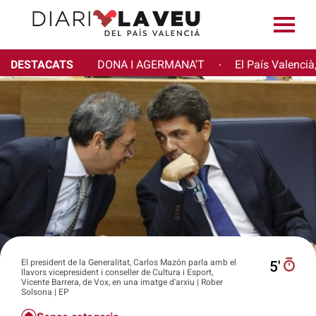
DESTACATS
DONA I AGERMANA'T
El País Valencià
·
El president de la Generalitat, Carlos Mazón parla amb el
5′
llavors vicepresident i conseller de Cultura i Esport,
Vicente Barrera, de Vox, en una imatge d'arxiu | Rober
Solsona | EP