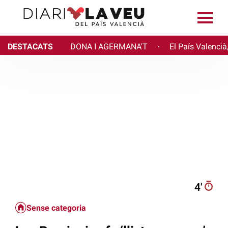
DESTACATS
DONA I AGERMANA'T
El País Valencià
·
4′
Sense categoria