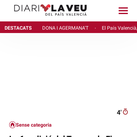
DESTACATS
DONA I AGERMANA'T
El País Valencià
·
4′
Sense categoria