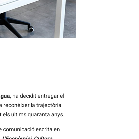
ngua
, ha decidit entregar el
 reconèixer la trajectòria
t els últims quaranta anys.
de comunicació escrita en
,
L’Econòmic
i
Cultura
,