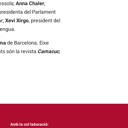
essola;
Anna Chaler
,
xpresidenta del Parlament
ar;
Xevi Xirgo
, president del
lengua.
ama
de Barcelona. Eixe
ts són la revista
Camacuc
,
Amb la col·laboració: