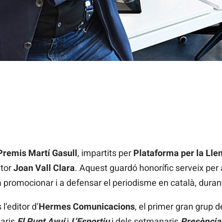
Premis Martí Gasull
, impartits per
Plataforma per la Lle
itor
Joan Vall Clara
. Aquest guardó honorífic serveix per a
 promocionar i a defensar el periodisme en català, duran
l’editor d’
Hermes Comunicacions
, el primer gran grup 
iaris
El Punt Avui
i
L’Esportiu
i dels setmanaris
Presència