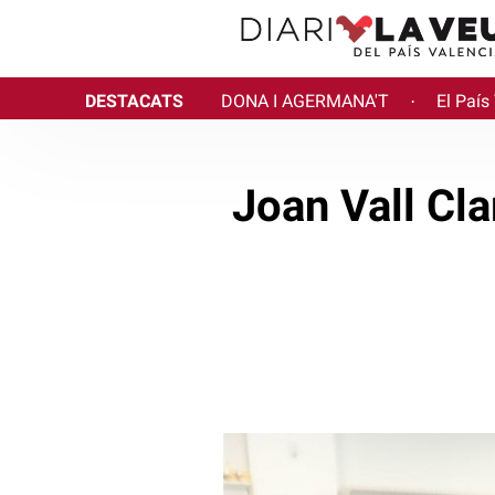
DESTACATS
DONA I AGERMANA'T
El País
·
Joan Vall Cla