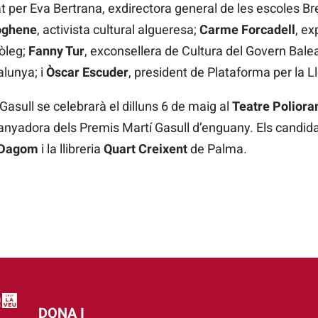
t per Eva Bertrana, exdirectora general de les escoles Br
oghene
, activista cultural algueresa;
Carme Forcadell
, e
iòleg;
Fanny Tur
, exconsellera de Cultura del Govern Bale
alunya; i
Òscar Escuder
, president de Plataforma per la L
Gasull se celebrarà el dilluns 6 de maig al
Teatre Polior
uanyadora dels Premis Martí Gasull d’enguany. Els candida
 Dagom
i la llibreria
Quart Creixent
de Palma.
DONA I