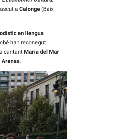
Nascut a
Calonge
(Baix
odístic en llengua
també han reconegut
 la cantant
Maria del Mar
 Arenas
.