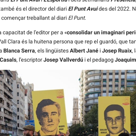
també és el director del diari
El Punt Avui
des del 2022. 
 començar treballant al diari
El Punt
.
a capacitat de l’editor per a «
consolidar un imaginari peri
all Clara és la huitena persona que rep el guardó, que 
ga
Blanca Serra
, els lingüistes
Albert Jané
i
Josep Ruaix
,
 Casals
, l’escriptor
Josep Vallverdú
i el pedagog
Joaquim