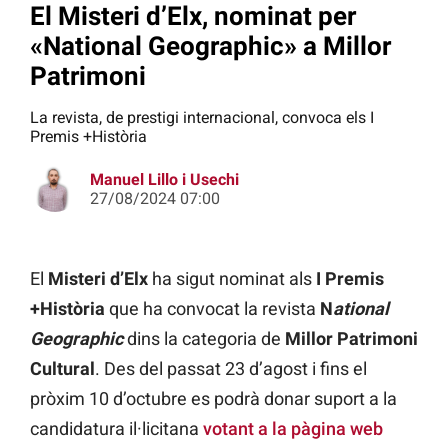
El Misteri d’Elx, nominat per
«National Geographic» a Millor
Patrimoni
La revista, de prestigi internacional, convoca els I
Premis +Història
Manuel Lillo i Usechi
27/08/2024 07:00
El
Misteri d’Elx
ha sigut nominat als
I Premis
+Història
que ha convocat la revista
N
ational
Geographic
dins la categoria de
Millor Patrimoni
Cultural
. Des del passat 23 d’agost i fins el
pròxim 10 d’octubre es podrà donar suport a la
candidatura il·licitana
votant a la pàgina web