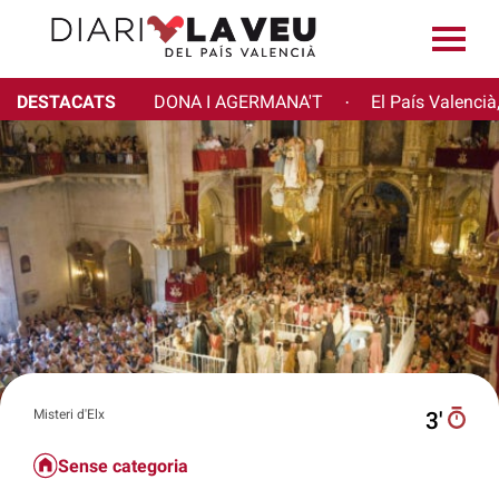
DESTACATS
DONA I AGERMANA'T
El País Valencià
·
Misteri d'Elx
3′
Sense categoria