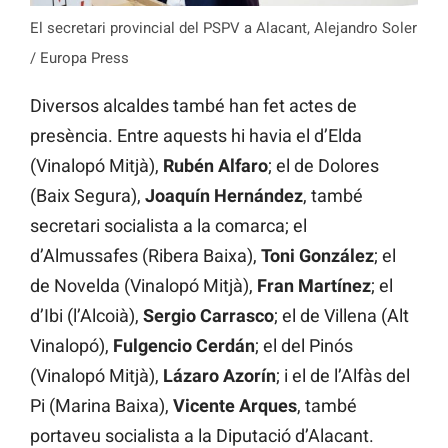
El secretari provincial del PSPV a Alacant, Alejandro Soler
/ Europa Press
Diversos alcaldes també han fet actes de
presència. Entre aquests hi havia el d’Elda
(Vinalopó Mitjà),
Rubén Alfaro
; el de Dolores
(Baix Segura),
Joaquín Hernández
, també
secretari socialista a la comarca; el
d’Almussafes (Ribera Baixa),
Toni González
; el
de Novelda (Vinalopó Mitjà),
Fran Martínez
; el
d’Ibi (l’Alcoià),
Sergio Carrasco
; el de Villena (Alt
Vinalopó),
Fulgencio Cerdán
; el del Pinós
(Vinalopó Mitjà),
Lázaro Azorín
; i el de l’Alfàs del
Pi (Marina Baixa),
Vicente Arques
, també
portaveu socialista a la Diputació d’Alacant.