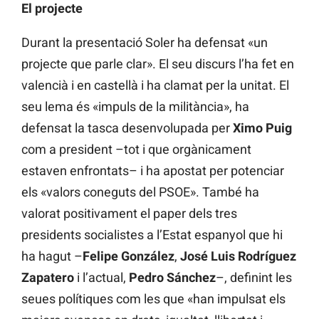
El projecte
Durant la presentació Soler ha defensat «un
projecte que parle clar». El seu discurs l’ha fet en
valencià i en castellà i ha clamat per la unitat. El
seu lema és «impuls de la militància», ha
defensat la tasca desenvolupada per
Ximo Puig
com a president –tot i que orgànicament
estaven enfrontats– i ha apostat per potenciar
els «valors coneguts del PSOE». També ha
valorat positivament el paper dels tres
presidents socialistes a l’Estat espanyol que hi
ha hagut –
Felipe González
,
José Luis Rodríguez
Zapatero
i l’actual,
Pedro Sánchez
–, definint les
seues polítiques com les que «han impulsat els