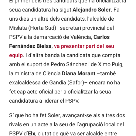
El primer dels tres candidats que ha oficialitzat la
seua candidatura ha sigut
Alejandro Soler
. Fa
uns dies un altre dels candidats, l’alcalde de
Mislata (Horta Sud) i secretari provincial del
PSPV a la demarcació de València,
Carlos
Fernández Bielsa
,
va presentar part del seu
equip
. I d’altra banda la candidata que compta
amb el suport de Pedro Sánchez i de Ximo Puig,
la ministra de Ciència
Diana Morant
–també
exalcaldessa de Gandia (Safor)– encara no ha
fet cap acte oficial per a oficialitzar la seua
candidatura a liderar el PSPV.
Sí que ho ha fet Soler, avançant-se als altres dos
rivals en un acte a la seu de l’agrupació local del
PSPV d’
Elx
, ciutat de què va ser alcalde entre