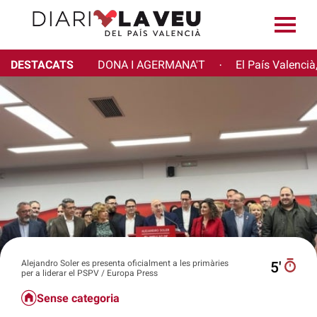
DESTACATS
DONA I AGERMANA'T
El País Valencià
·
Alejandro Soler es presenta oficialment a les primàries
5′
per a liderar el PSPV / Europa Press
Sense categoria