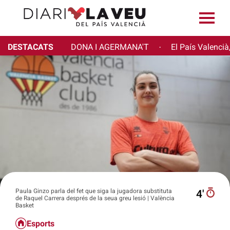
DESTACATS
DONA I AGERMANA'T
El País Valencià
·
Paula Ginzo parla del fet que siga la jugadora substituta
4′
de Raquel Carrera després de la seua greu lesió | València
Basket
Esports