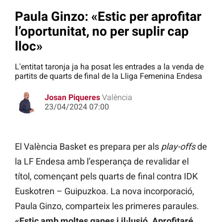
Paula Ginzo: «Estic per aprofitar
l’oportunitat, no per suplir cap
lloc»
L'entitat taronja ja ha posat les entrades a la venda de
partits de quarts de final de la Lliga Femenina Endesa
Josan Piqueres
València
23/04/2024 07:00
El València Basket es prepara per als
play-offs
de
la LF Endesa amb l’esperança de revalidar el
títol, començant pels quarts de final contra IDK
Euskotren – Guipuzkoa. La nova incorporació,
Paula Ginzo, comparteix les primeres paraules.
«Estic amb moltes ganes i il·lusió. Aprofitaré