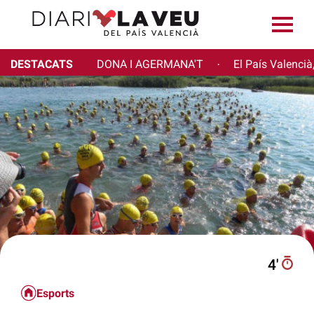
DESTACATS
DONA I AGERMANA'T
El País Valencià
·
4′
Esports