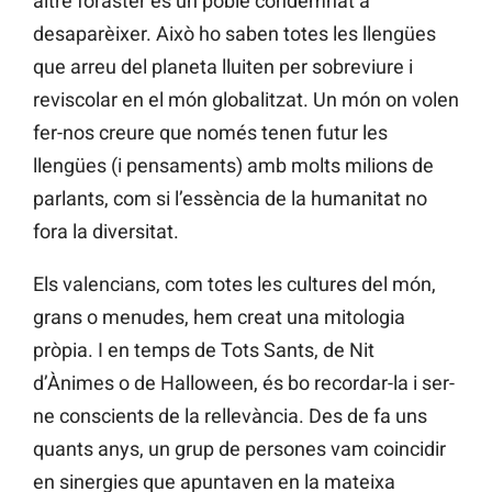
altre foraster és un poble condemnat a
desaparèixer. Això ho saben totes les llengües
que arreu del planeta lluiten per sobreviure i
reviscolar en el món globalitzat. Un món on volen
fer-nos creure que només tenen futur les
llengües (i pensaments) amb molts milions de
parlants, com si l’essència de la humanitat no
fora la diversitat.
Els valencians, com totes les cultures del món,
grans o menudes, hem creat una mitologia
pròpia. I en temps de Tots Sants, de Nit
d’Ànimes o de Halloween, és bo recordar-la i ser-
ne conscients de la rellevància. Des de fa uns
quants anys, un grup de persones vam coincidir
en sinergies que apuntaven en la mateixa