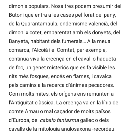
dimonis populars. Nosaltres podem presumir del
Butoni que entra a les cases pel forat del pany,
de la Quarantamaula, endemisme valencià, del
dimoni xicotet, emparentat amb els donyets, del
Banyeta, habitant dels fumerals… A la meua
comarca, l’Alcoià i el Comtat, per exemple,
continua viva la creença en el cavall o haqueta
de foc, un genet misteriós que es fa visible les
nits més fosques, encés en flames, i cavalca
pels camins a la recerca d’ànimes pecadores.
Com molts mites, els orígens ens remunten a
l’Antiguitat clàssica. La creença va en la línia del
comte Arnau o mal caçador de molts països
d’Europa, del
cabalo fantasma
gallec o dels
cavalls de la mitologia anglosaxona -recordeu