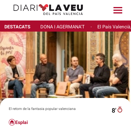
DESTACATS
DONA I AGERMANA'T
El País Valencià
·
El retorn de la fantasia popular valenciana
8′
Esplai