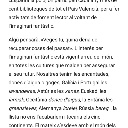
«Espanta la por», on participen cada any més de
cent biblioteques de tot el País Valencià, per a fer
activitats de foment lector al voltant de
l’imaginari fantàstic.
Algú pensarà, «Veges tu, quina dèria de
recuperar coses del passat». L’interés per
l’imaginari fantàstic està vigent arreu del món,
en totes les cultures que malden per assegurar
el seu futur. Nosaltres tenim les encantades,
dones d’aigua o goges, Galícia i Portugal les
lavandeiras
, Astúries les
xanes
, Euskadi les
lamiak,
Occitània
dones d’aigua
, la Britània les
greensleves
, Alemanya
lorelei
, Rússia
bereg
… la
llista no ens l’acabaríem i tocaria els cinc
continents. El mateix s’esdevé amb el món dels