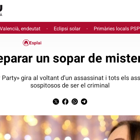
 Valencià, endeutat
Eclipsi solar
Primàries locals PS
·
·
Esplai
parar un sopar de mister
 Party» gira al voltant d’un assassinat i tots els a
sospitosos de ser el criminal