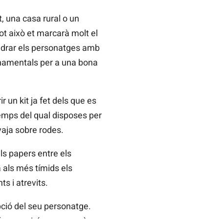
at, una casa rural o un
tot això et marcarà molt el
quadrar els personatges amb
onamentals per a una bona
r un kit ja fet dels que es
temps del qual disposes per
vaja sobre rodes.
els papers entre els
 als més tímids els
s i atrevits.
ripció del seu personatge.