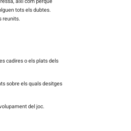
ressa, així com perquè
olguen tots els dubtes.
 reunits.
les cadires o els plats dels
ts sobre els quals desitges
nvolupament del joc.