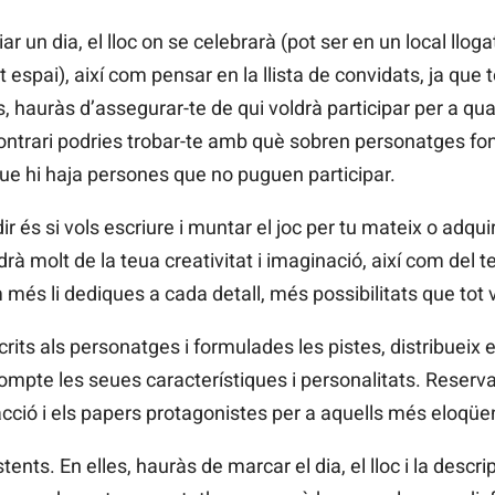
iar un dia, el lloc on se celebrarà (pot ser en un local llog
t espai), així com pensar en la llista de convidats, ja que 
és, hauràs d’assegurar-te de qui voldrà participar per a 
contrari podries trobar-te amb què sobren personatges f
 que hi haja persones que no puguen participar.
 és si vols escriure i muntar el joc per tu mateix o adquiri
rà molt de la teua creativitat i imaginació, així com del 
més li dediques a cada detall, més possibilitats que tot 
rits als personatges i formulades les pistes, distribueix 
compte les seues característiques i personalitats. Reserva
ió i els papers protagonistes per a aquells més eloqüent
stents. En elles, hauràs de marcar el dia, el lloc i la desc