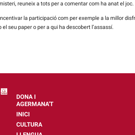
misteri, reuneix a tots per a comentar com ha anat el joc.
incentivar la participació com per exemple a la millor dis
l seu paper o per a qui ha descobert l’assassí.
DONA I
AGERMANA'T
INICI
CULTURA
LLENGUA