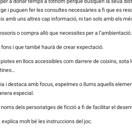
 per a donar temps a tothom perquè busquen la seua disf
tge i puguen fer les consultes necessàries a fi que es res
x amb uns altres cap informació, ni tan sols amb els més
essoris o compra allò que necessites per a l’ambientació.
e fons i que també haurà de crear expectació.
es pistes en llocs accessibles com darrere de coixins, sota 
rtines…
cia i destaca amb focus, espelmes o llums aquells elemen
anera especial.
noms dels personatges de ficció a fi de facilitar el dese
 explica molt bé les instruccions del joc.