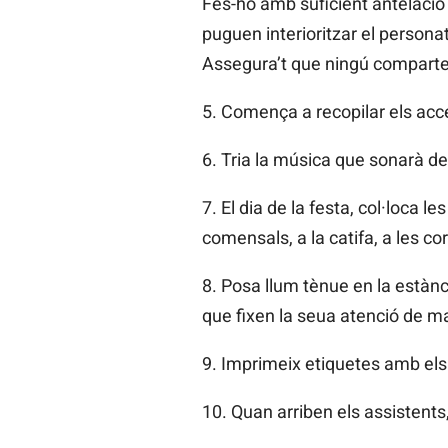
Fes-ho amb suficient antelació
puguen interioritzar el persona
Assegura’t que ningú compartei
5. Comença a recopilar els acc
6. Tria la música que sonarà d
7. El dia de la festa, col·loca l
comensals, a la catifa, a les co
8. Posa llum tènue en la estàn
que fixen la seua atenció de m
9. Imprimeix etiquetes amb els 
10. Quan arriben els assistents,