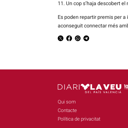
11. Un cop s’haja descobert el 
Es poden repartir premis per a 
aconseguit connectar més amb e
Qui som
Contacte
Política de privacitat