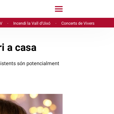
PV
Incendi la Vall d'Uixó
Concerts de Vivers
·
·
i a casa
ssistents són potencialment