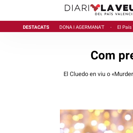
DESTACATS
DONA I AGERMANA'T
El País
·
Com pre
El Cluedo en viu o «Murder