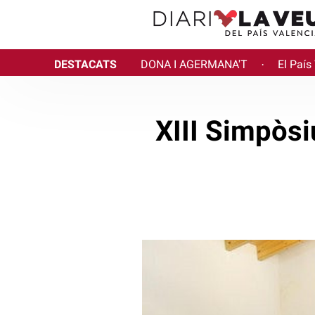
DESTACATS
DONA I AGERMANA'T
El País
·
XIII Simpòsi