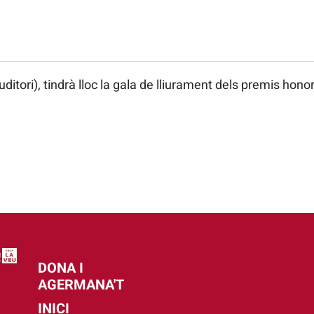
tori), tindrà lloc la gala de lliurament dels premis honor
DONA I
AGERMANA'T
INICI