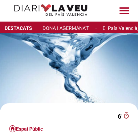
DESTACATS
DONA I AGERMANA'T
El País Valencià
·
6′
Espai Públic