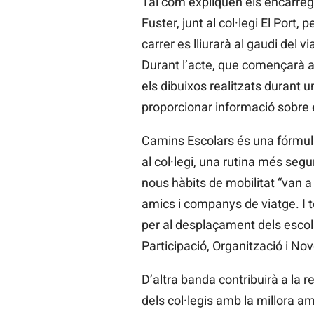
Tal com expliquen els encarregats
Fuster, junt al col·legi El Port
carrer es lliurarà al gaudi del 
Durant l’acte, que començarà a 
els dibuixos realitzats durant u
proporcionar informació sobre el
Camins Escolars és una fórmula
al col·legi, una rutina més seg
nous hàbits de mobilitat “van 
amics i companys de viatge. I t
per al desplaçament dels escola
Participació, Organització i No
D’altra banda contribuirà a la 
dels col·legis amb la millora a