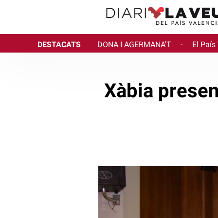
DESTACATS
DONA I AGERMANA'T
El País
·
Xàbia presen