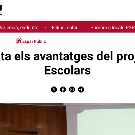
 Valencià, endeutat
Eclipsi solar
Primàries locals PS
·
·
Espai Públic
ta els avantatges del pr
Escolars