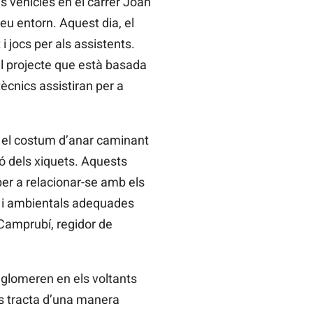
ls vehicles en el carrer Joan
seu entorn. Aquest dia, el
i jocs per als assistents.
el projecte que està basada
tècnics assistiran per a
r el costum d’anar caminant
ió dels xiquets. Aquests
er a relacionar-se amb els
ls i ambientals adequades
 Camprubí, regidor de
aglomeren en els voltants
Es tracta d’una manera