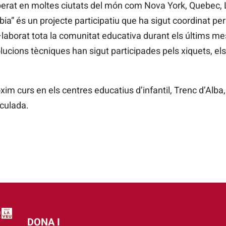
cuperat en moltes ciutats del món com Nova York, Quebec,
ia” és un projecte participatiu que ha sigut coordinat per
ol·laborat tota la comunitat educativa durant els últims me
olucions tècniques han sigut participades pels xiquets, el
im curs en els centres educatius d’infantil, Trenc d’Alba,
aculada.
DONA I