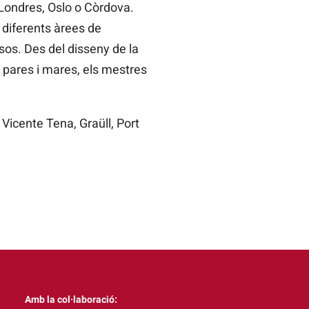
 Londres, Oslo o Còrdova.
 diferents àrees de
sos. Des del disseny de la
s pares i mares, els mestres
 Vicente Tena, Graüll, Port
Amb la col·laboració: