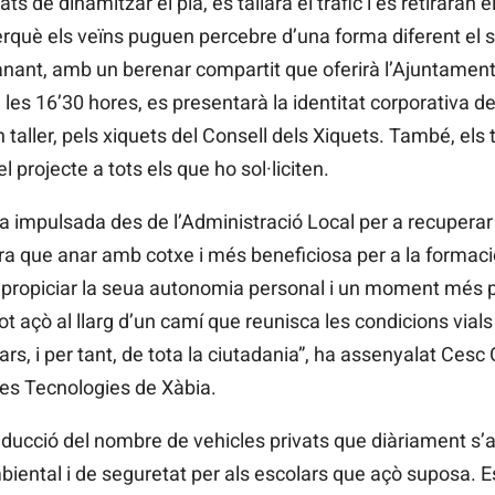
 de dinamitzar el pla, es tallarà el tràfic i es retiraran e
, perquè els veïns puguen percebre d’una forma diferent el 
vianant, amb un berenar compartit que oferirà l’Ajuntament 
les 16’30 hores, es presentarà la identitat corporativa d
n taller, pels xiquets del Consell dels Xiquets. També, els 
 projecte a tots els que ho sol·liciten.
 impulsada des de l’Administració Local per a recupera
ura que anar amb cotxe i més beneficiosa per a la formac
a propiciar la seua autonomia personal i un moment més p
ot açò al llarg d’un camí que reunisca les condicions via
rs, i per tant, de tota la ciutadania”, ha assenyalat Cesc
ves Tecnologies de Xàbia.
reducció del nombre de vehicles privats que diàriament s’
mbiental i de seguretat per als escolars que açò suposa. 