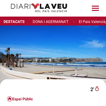
DESTACATS
DONA I AGERMANA'T
El País Valencià
·
2′
Espai Públic