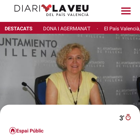
DESTACATS
DONA I AGERMANA'T
El País Valencià
·
3′
Espai Públic