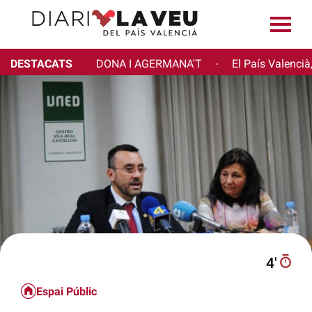
DESTACATS
DONA I AGERMANA'T
El País Valencià
·
4′
Espai Públic