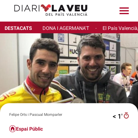
DESTACATS
DONA I AGERMANA'T
El País Valencià
·
Felipe Orts i Pascual Momparler
< 1′
Espai Públic