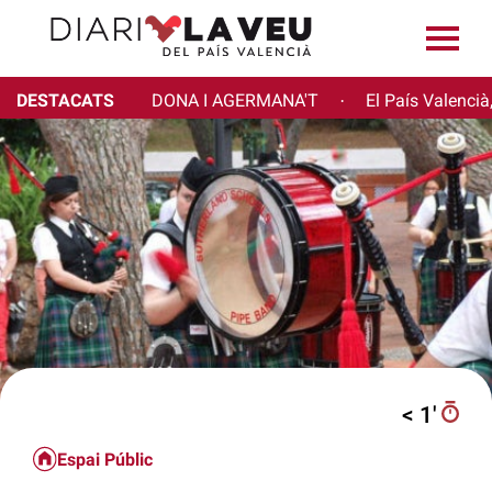
DESTACATS
DONA I AGERMANA'T
El País Valencià
·
< 1′
Espai Públic