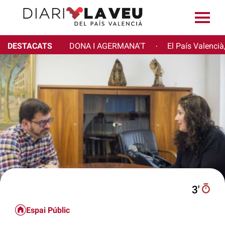
DESTACATS
DONA I AGERMANA'T
El País Valencià
·
3′
Espai Públic