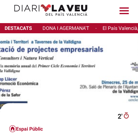
DESTACATS
DONA I AGERMANA'T
El País Valencià
·
2′
Espai Públic