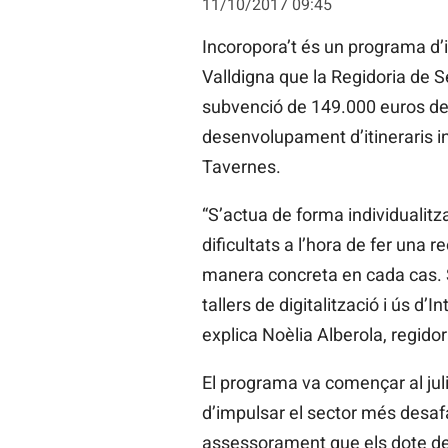
11/10/2017 09:45
Incoropora’t és un programa d’i
Valldigna que la Regidoria de 
subvenció de 149.000 euros dels
desenvolupament d’itineraris in
Tavernes.
“S’actua de forma individualitz
dificultats a l’hora de fer una
manera concreta en cada cas. S
tallers de digitalització i ús d’
explica Noèlia Alberola, regidor
El programa va començar al julio
d’impulsar el sector més desafav
assessorament que els dote de 