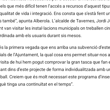
ls que més difícil tenen l’accés a recursos d’aquest tipus 
qualitat de vida i integració. Ens consta que s’està fent u
 també”, apunta Alberola. L’alcalde de Tavernes, Jordi Ju
nt van visitar les instal·lacions municipals on treballen ci
ordinada amb els usuaris durant sis mesos.
s la primera vegada que ens arriba una subvenció d’estes
ls de l’Ajuntament, la qual cosa ens permet situar-nos al
isita de hui hem pogut comprovar la gran tasca que fan e
lant dins d’este projecte de forma individualitzada amb u
eball. Creiem que és molt necessari este programa d’inser
uè tinga una continuïtat en el temps”.