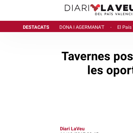
DESTACATS
DONA I AGERMANA'T
El País
·
Tavernes pos
les opor
Diari LaVeu