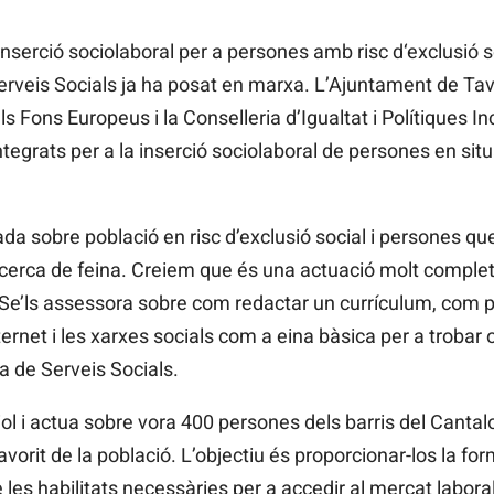
nserció sociolaboral per a persones amb risc d‘exclusió s
Serveis Socials ja ha posat en marxa. L’Ajuntament de Tav
 Fons Europeus i la Conselleria d’Igualtat i Polítiques Inc
tegrats per a la inserció sociolaboral de persones en situ
ada sobre població en risc d’exclusió social i persones qu
 recerca de feina. Creiem que és una actuació molt comple
e’ls assessora sobre com redactar un currículum, com pa
Internet i les xarxes socials com a eina bàsica per a trobar 
a de Serveis Socials.
l i actua sobre vora 400 persones dels barris del Cantalot
orit de la població. L’objectiu és proporcionar-los la form
les habilitats necessàries per a accedir al mercat labora