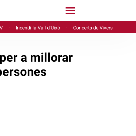
PV
Incendi la Vall d'Uixó
Concerts de Vivers
·
·
er a millorar
 persones