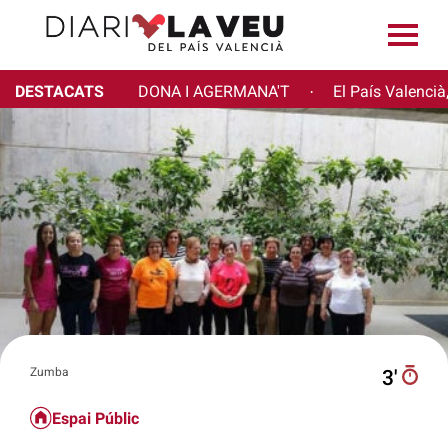
DESTACATS
DONA I AGERMANA'T
El País Valencià
·
Zumba
3′
Espai Públic