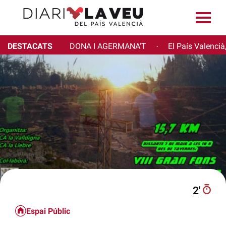
DESTACATS
DONA I AGERMANA'T
El País Valencià
·
2′
Espai Públic